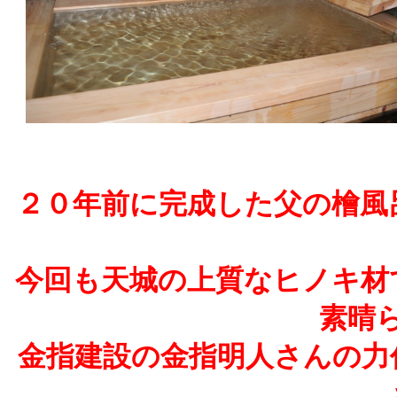
２０年前に完成した父の檜風
今回も天城の上質なヒノキ材
素晴
金指建設の金指明人さんの力