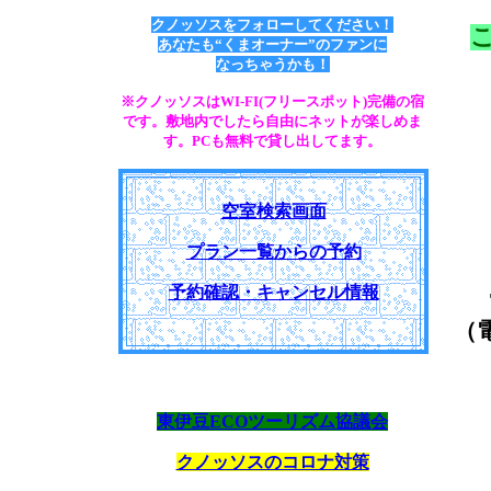
クノッソスをフォローしてください！
こ
あなたも“くまオーナー”のファンに
なっちゃうかも！
※クノッソスはWI-FI(フリースポット)完備の宿
です。敷地内でしたら自由にネットが楽しめま
す。PCも無料で貸し出してます。
空室検索画面
プラン一覧からの予約
予約確認・キャンセル情報
（
東伊豆ECOツーリズム協議会
クノッソスのコロナ対策