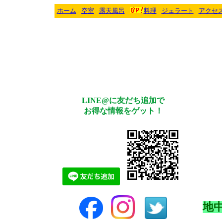
ホーム
空室
露天風呂
料理
ジェラート
アクセ
LINE@に友だち追加で
お得な情報をゲット！
地