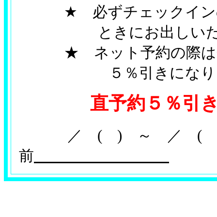
★ 必ずチェックインの
ときにお出しいただい
★ ネット予約の際は会
５％引きになりま
直予約５％引
／ ( ) ～ ／ (
前