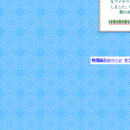
をブイヤベ
しました。
酷の
料理紹介のページ
サ