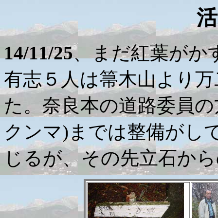
活
14/11/25
、まだ紅葉がか
有志５人は箒木山より万
た。奈良本の道路委員の
クンマ)までは整備がし
じるが、その先立石から