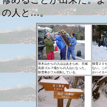
の人と…。
箒木山からの入山はあきらめ、天城
積雪２０
高原ゴルフ場からの入山になった。
ない。こ
除雪車がフル回転している。
がハイカ